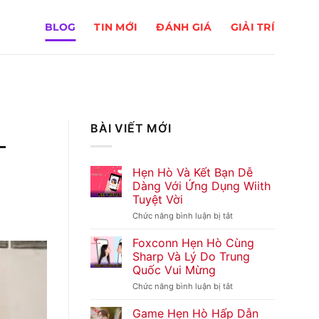
BLOG
TIN MỚI
ĐÁNH GIÁ
GIẢI TRÍ
BÀI VIẾT MỚI
–
Hẹn Hò Và Kết Bạn Dễ
Dàng Với Ứng Dụng Wiith
Tuyệt Vời
Chức năng bình luận bị tắt
ở
Hẹn
Hò
Foxconn Hẹn Hò Cùng
Và
Sharp Và Lý Do Trung
Kết
Quốc Vui Mừng
Bạn
Dễ
Chức năng bình luận bị tắt
ở
Dàng
Foxconn
Với
Hẹn
Game Hẹn Hò Hấp Dẫn
Ứng
Hò