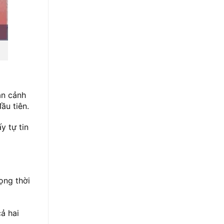
àn cảnh
ầu tiên.
y tự tin
ọng thời
ả hai