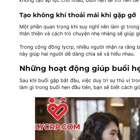
không tạo áp lực cho nhau, buổi hẹn sẽ trở nên dễ 
Tạo không khí thoải mái khi gặp gỡ
Một phần quan trọng khi suy nghĩ nên làm gì trong 
thân thiện và cách trò chuyện nhẹ nhàng sẽ giúp 
Trong cộng đồng lycrp, nhiều người nhận ra rằng b
này giúp hai người dễ dàng chia sẻ và hiểu nhau.
Những hoạt động giúp buổi hẹn
Sau khi buổi gặp bắt đầu, việc duy trì sự thú vị tr
làm gì trong buổi hẹn đầu tiên, bạn sẽ biết cách g