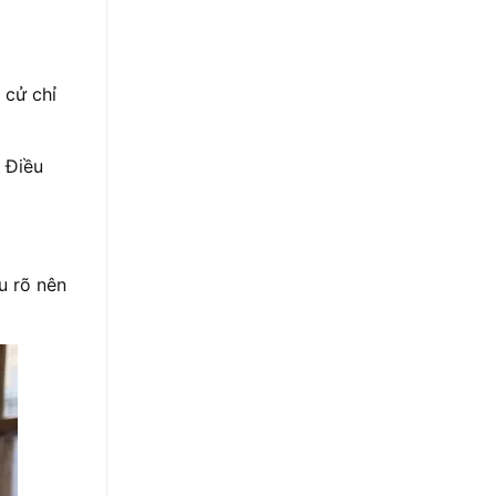
 cử chỉ
. Điều
u rõ nên