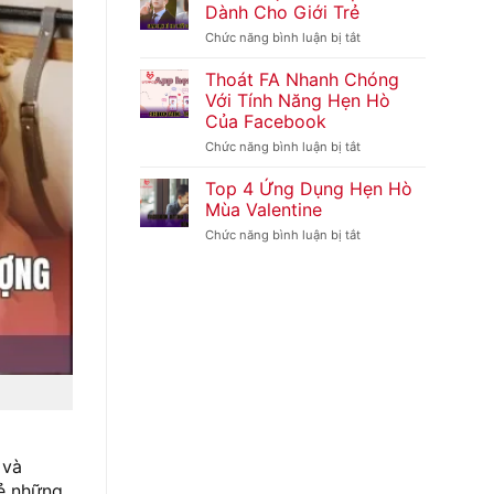
Dụng
Dành Cho Giới Trẻ
Cùng
Wiith
Sharp
Chức năng bình luận bị tắt
ở
Tuyệt
Và
Game
Vời
Lý
Hẹn
Thoát FA Nhanh Chóng
Do
Hò
Với Tính Năng Hẹn Hò
Trung
Hấp
Quốc
Của Facebook
Dẫn
Vui
Dành
Chức năng bình luận bị tắt
ở
Mừng
Cho
Thoát
Giới
FA
Top 4 Ứng Dụng Hẹn Hò
Trẻ
Nhanh
Mùa Valentine
Chóng
Với
Chức năng bình luận bị tắt
ở
Tính
Top
Năng
4
Hẹn
Ứng
Hò
Dụng
Của
Hẹn
Facebook
Hò
Mùa
Valentine
 và
sẻ những