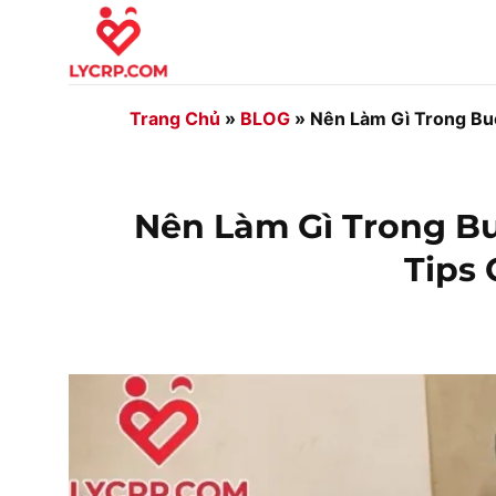
Bỏ
qua
nội
dung
Trang Chủ
»
BLOG
»
Nên Làm Gì Trong Buổ
Nên Làm Gì Trong Bu
Tips