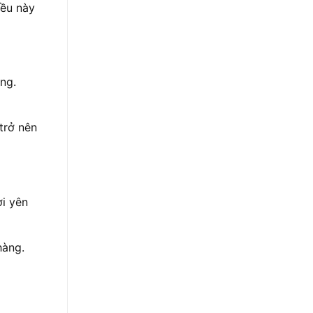
iều này
ng.
trở nên
ơi yên
hàng.