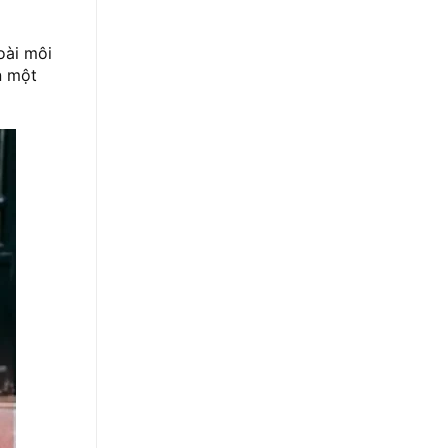
oài môi
n một