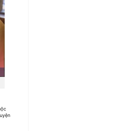
uộc
huyện