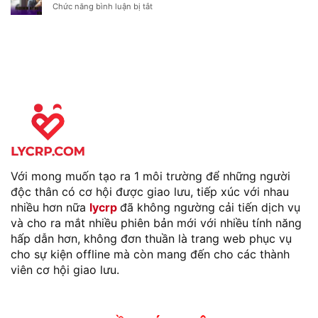
Chóng
Chức năng bình luận bị tắt
ở
Với
Top
Tính
4
Năng
Ứng
Hẹn
Dụng
Hò
Hẹn
Của
Hò
Facebook
Mùa
Valentine
Với mong muốn tạo ra 1 môi trường để những người
độc thân có cơ hội được giao lưu, tiếp xúc với nhau
nhiều hơn nữa
lycrp
đã không ngường cải tiến dịch vụ
và cho ra mắt nhiều phiên bản mới với nhiều tính năng
hấp dẫn hơn, không đơn thuần là trang web phục vụ
cho sự kiện offline mà còn mang đến cho các thành
viên cơ hội giao lưu.