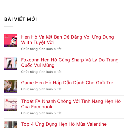
BÀI VIẾT MỚI
Hẹn Hò Và Kết Bạn Dễ Dàng Với Ứng Dụng
Wiith Tuyệt Vời
Chức năng bình luận bị tắt
ở
Hẹn
Hò
Foxconn Hẹn Hò Cùng Sharp Và Lý Do Trung
Và
Quốc Vui Mừng
Kết
Bạn
Chức năng bình luận bị tắt
ở
Dễ
Foxconn
Dàng
Hẹn
Game Hẹn Hò Hấp Dẫn Dành Cho Giới Trẻ
Với
Hò
Ứng
Cùng
Chức năng bình luận bị tắt
ở
Dụng
Sharp
Game
Wiith
Và
Hẹn
Thoát FA Nhanh Chóng Với Tính Năng Hẹn Hò
Tuyệt
Lý
Hò
Vời
Của Facebook
Do
Hấp
Trung
Dẫn
Chức năng bình luận bị tắt
ở
Quốc
Dành
Thoát
Vui
Cho
FA
Top 4 Ứng Dụng Hẹn Hò Mùa Valentine
Mừng
Giới
Nhanh
Trẻ