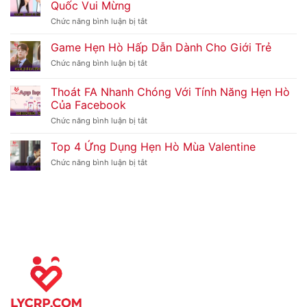
Quốc Vui Mừng
Kết
Bạn
Chức năng bình luận bị tắt
ở
Dễ
Foxconn
Dàng
Hẹn
Game Hẹn Hò Hấp Dẫn Dành Cho Giới Trẻ
Với
Hò
Ứng
Cùng
Chức năng bình luận bị tắt
ở
Dụng
Sharp
Game
Wiith
Và
Hẹn
Thoát FA Nhanh Chóng Với Tính Năng Hẹn Hò
Tuyệt
Lý
Hò
Vời
Của Facebook
Do
Hấp
Trung
Dẫn
Chức năng bình luận bị tắt
ở
Quốc
Dành
Thoát
Vui
Cho
FA
Top 4 Ứng Dụng Hẹn Hò Mùa Valentine
Mừng
Giới
Nhanh
Trẻ
Chóng
Chức năng bình luận bị tắt
ở
Với
Top
Tính
4
Năng
Ứng
Hẹn
Dụng
Hò
Hẹn
Của
Hò
Facebook
Mùa
Valentine