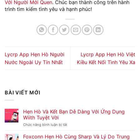
Với Người Mới Quen
. Chúc bạn thành công trên hành
trình tìm kiếm tình yêu và hạnh phúc!
Lycrp App Hẹn Hò Người
Lycrp App Hẹn Hò Việt
Nước Ngoài Uy Tín Nhất
Kiều Kết Nối Tình Yêu Xa
BÀI VIẾT MỚI
Hẹn Hò Và Kết Bạn Dễ Dàng Với Ứng Dụng
Wiith Tuyệt Vời
Chức năng bình luận bị tắt
ở
Hẹn
Hò
Foxconn Hẹn Hò Cùng Sharp Và Lý Do Trung
Và