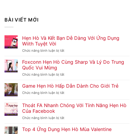
BÀI VIẾT MỚI
Hẹn Hò Và Kết Bạn Dễ Dàng Với Ứng Dụng
Wiith Tuyệt Vời
Chức năng bình luận bị tắt
ở
Hẹn
Hò
Foxconn Hẹn Hò Cùng Sharp Và Lý Do Trung
Và
Quốc Vui Mừng
Kết
Bạn
Chức năng bình luận bị tắt
ở
Dễ
Foxconn
Dàng
Hẹn
Game Hẹn Hò Hấp Dẫn Dành Cho Giới Trẻ
Với
Hò
Ứng
Cùng
Chức năng bình luận bị tắt
ở
Dụng
Sharp
Game
Wiith
Và
Hẹn
Thoát FA Nhanh Chóng Với Tính Năng Hẹn Hò
Tuyệt
Lý
Hò
Vời
Của Facebook
Do
Hấp
Trung
Dẫn
Chức năng bình luận bị tắt
ở
Quốc
Dành
Thoát
Vui
Cho
FA
Top 4 Ứng Dụng Hẹn Hò Mùa Valentine
Mừng
Giới
Nhanh
Trẻ