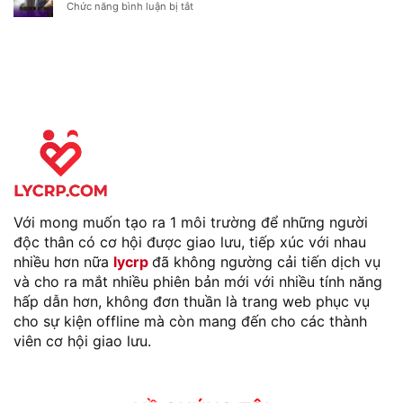
Chóng
Chức năng bình luận bị tắt
ở
Với
Top
Tính
4
Năng
Ứng
Hẹn
Dụng
Hò
Hẹn
Của
Hò
Facebook
Mùa
Valentine
Với mong muốn tạo ra 1 môi trường để những người
độc thân có cơ hội được giao lưu, tiếp xúc với nhau
nhiều hơn nữa
lycrp
đã không ngường cải tiến dịch vụ
và cho ra mắt nhiều phiên bản mới với nhiều tính năng
hấp dẫn hơn, không đơn thuần là trang web phục vụ
cho sự kiện offline mà còn mang đến cho các thành
viên cơ hội giao lưu.