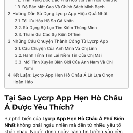
Tính Năng Độc Đáo Phù Hợp Với Văn Hóa Châu Á
Độ Bảo Mật Cao Và Chính Sách Minh Bạch
Hướng Dẫn Sử Dụng Lycrp App Hiệu Quả Nhất
Tối Ưu Hóa Hồ Sơ Cá Nhân
Sử Dụng Bộ Lọc Tìm Kiếm Thông Minh
Tham Gia Các Sự Kiện Offline
Những Câu Chuyện Thành Công Từ Lycrp App
Câu Chuyện Của Anh Minh Và Chị Linh
Hành Trình Tìm Lại Niềm Tin Của Chị Mai
Mối Tình Xuyên Biên Giới Của Anh Nam Và Chị
Yumi
Kết Luận: Lycrp App Hẹn Hò Châu Á Là Lựa Chọn
Hoàn Hảo
Tại Sao Lycrp App Hẹn Hò Châu
Á Được Yêu Thích?
Sự phổ biến của
Lycrp App Hẹn Hò Châu Á Phổ Biến
Nhất
không phải ngẫu nhiên mà đến từ nhiều yếu tố
khác nhau. Người dùng ngày càng tin tưởng vào nền