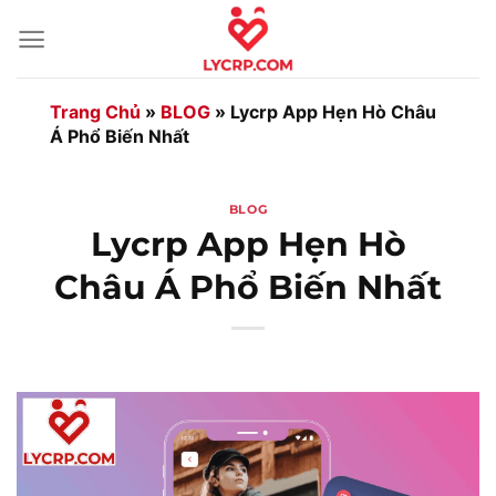
Bỏ
qua
nội
dung
Trang Chủ
»
BLOG
»
Lycrp App Hẹn Hò Châu
Á Phổ Biến Nhất
BLOG
Lycrp App Hẹn Hò
Châu Á Phổ Biến Nhất