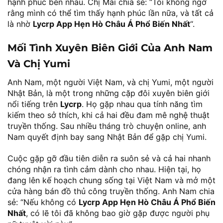
hạnh phúc bên nhau. Chị Mai chia sẻ: “Tôi không ngờ
rằng mình có thể tìm thấy hạnh phúc lần nữa, và tất cả
là nhờ
Lycrp App Hẹn Hò Châu Á Phổ Biến Nhất
“.
Mối Tình Xuyên Biên Giới Của Anh Nam
Và Chị Yumi
Anh Nam, một người Việt Nam, và chị Yumi, một người
Nhật Bản, là một trong những cặp đôi xuyên biên giới
nổi tiếng trên
Lycrp
. Họ gặp nhau qua tính năng tìm
kiếm theo sở thích, khi cả hai đều đam mê nghệ thuật
truyền thống. Sau nhiều tháng trò chuyện online, anh
Nam quyết định bay sang Nhật Bản để gặp chị Yumi.
Cuộc gặp gỡ đầu tiên diễn ra suôn sẻ và cả hai nhanh
chóng nhận ra tình cảm dành cho nhau. Hiện tại, họ
đang lên kế hoạch chung sống tại Việt Nam và mở một
cửa hàng bán đồ thủ công truyền thống. Anh Nam chia
sẻ: “Nếu không có
Lycrp App Hẹn Hò Châu Á Phổ Biến
Nhất
, có lẽ tôi đã không bao giờ gặp được người phụ