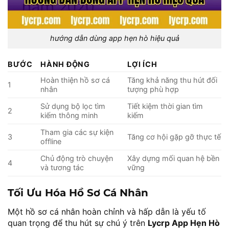
hướng dẫn dùng app hẹn hò hiệu quả
BƯỚC
HÀNH ĐỘNG
LỢI ÍCH
Hoàn thiện hồ sơ cá
Tăng khả năng thu hút đối
1
nhân
tượng phù hợp
Sử dụng bộ lọc tìm
Tiết kiệm thời gian tìm
2
kiếm thông minh
kiếm
Tham gia các sự kiện
3
Tăng cơ hội gặp gỡ thực tế
offline
Chủ động trò chuyện
Xây dựng mối quan hệ bền
4
và tương tác
vững
Tối Ưu Hóa Hồ Sơ Cá Nhân
Một hồ sơ cá nhân hoàn chỉnh và hấp dẫn là yếu tố
quan trọng để thu hút sự chú ý trên
Lycrp App Hẹn Hò