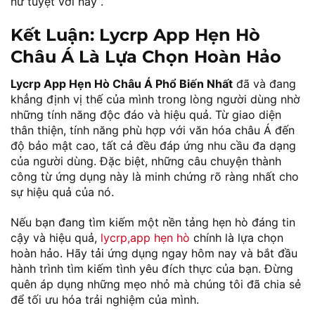
nữ tuyệt vời này”.
Kết Luận: Lycrp App Hẹn Hò
Châu Á Là Lựa Chọn Hoàn Hảo
Lycrp App Hẹn Hò Châu Á Phổ Biến Nhất
đã và đang
khẳng định vị thế của mình trong lòng người dùng nhờ
những tính năng độc đáo và hiệu quả. Từ giao diện
thân thiện, tính năng phù hợp với văn hóa châu Á đến
độ bảo mật cao, tất cả đều đáp ứng nhu cầu đa dạng
của người dùng. Đặc biệt, những câu chuyện thành
công từ ứng dụng này là minh chứng rõ ràng nhất cho
sự hiệu quả của nó.
Nếu bạn đang tìm kiếm một nền tảng hẹn hò đáng tin
cậy và hiệu quả,
lycrp,app hẹn hò
chính là lựa chọn
hoàn hảo. Hãy tải ứng dụng ngay hôm nay và bắt đầu
hành trình tìm kiếm tình yêu đích thực của bạn. Đừng
quên áp dụng những mẹo nhỏ mà chúng tôi đã chia sẻ
để tối ưu hóa trải nghiệm của mình.