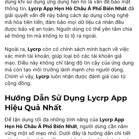
dùng khi sử dụng ứng dụng hẹn hò là vấn đề bảo mật
thông tin.
Lycrp App Hẹn Hò Châu Á Phổ Biến Nhất
đã
giải quyết vấn đề này bằng cách áp dụng công nghệ
mã hóa tiên tiến, đảm bảo mọi dữ liệu cá nhân đều
được bảo vệ an toàn. Người dùng có thể yên tâm chia
sẻ thông tin mà không lo bị lộ ra ngoài.
Ngoài ra,
Lycrp
còn có chính sách minh bạch về việc
xác minh tài khoản, giúp loại bỏ các tài khoản giả
mạo. Điều này không chỉ tăng độ tin cậy của ứng dụng
mà còn tạo môi trường lành mạnh cho người dùng.
Chính vì vậy,
Lycrp
luôn nhận được đánh giá cao từ
cộng đồng.
Hướng Dẫn Sử Dụng Lycrp App
Hiệu Quả Nhất
Để tận dụng tối đa những tính năng của
Lycrp App
Hẹn Hò Châu Á Phổ Biến Nhất
, người dùng cần nắm
vững một số mẹo nhỏ. Dưới đây là hướng dẫn chi tiết