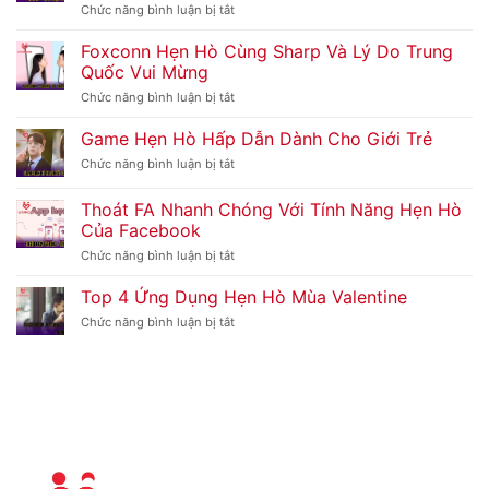
Chức năng bình luận bị tắt
ở
Hẹn
Hò
Foxconn Hẹn Hò Cùng Sharp Và Lý Do Trung
Và
Quốc Vui Mừng
Kết
Bạn
Chức năng bình luận bị tắt
ở
Dễ
Foxconn
Dàng
Hẹn
Game Hẹn Hò Hấp Dẫn Dành Cho Giới Trẻ
Với
Hò
Ứng
Cùng
Chức năng bình luận bị tắt
ở
Dụng
Sharp
Game
Wiith
Và
Hẹn
Thoát FA Nhanh Chóng Với Tính Năng Hẹn Hò
Tuyệt
Lý
Hò
Vời
Của Facebook
Do
Hấp
Trung
Dẫn
Chức năng bình luận bị tắt
ở
Quốc
Dành
Thoát
Vui
Cho
FA
Top 4 Ứng Dụng Hẹn Hò Mùa Valentine
Mừng
Giới
Nhanh
Trẻ
Chóng
Chức năng bình luận bị tắt
ở
Với
Top
Tính
4
Năng
Ứng
Hẹn
Dụng
Hò
Hẹn
Của
Hò
Facebook
Mùa
Valentine